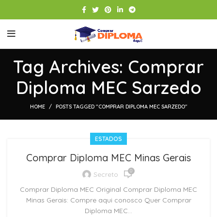
Tag Archives: Comprar
Diploma MEC Sarzedo
HOME
POSTS TAGGED "COMPRAR DIPLOMA MEC SARZEDO"
ESTADOS
Comprar Diploma MEC Minas Gerais
0
Secreto
Comprar Diploma MEC Original Comprar Diploma MEC
Minas Gerais: Compre aqui conosco Quer Comprar
Diploma MEC...