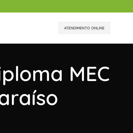
ATENDIMENTO ONLINE
Diploma MEC
araíso