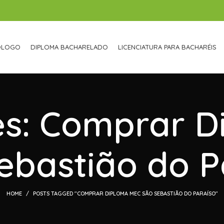
ÓLOGO
DIPLOMA BACHARELADO
LICENCIATURA PARA BACHARÉIS
es: Comprar 
ebastião do P
HOME
POSTS TAGGED "COMPRAR DIPLOMA MEC SÃO SEBASTIÃO DO PARAÍSO"