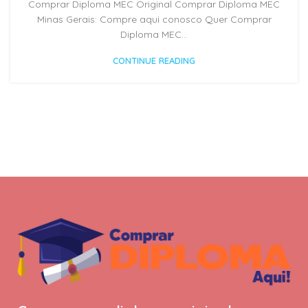
Comprar Diploma MEC Original Comprar Diploma MEC
Minas Gerais: Compre aqui conosco Quer Comprar
Diploma MEC...
CONTINUE READING