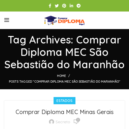
Tag Archives: Comprar
Diploma MEC São
Sebastião do Maranhão
HOME
POSTS TAGGED "COMPRAR DIPLOMA MEC SÃO SEBASTIÃO DO MARANHÃO"
ESTADOS
Comprar Diploma MEC Minas Gerais
0
Secreto