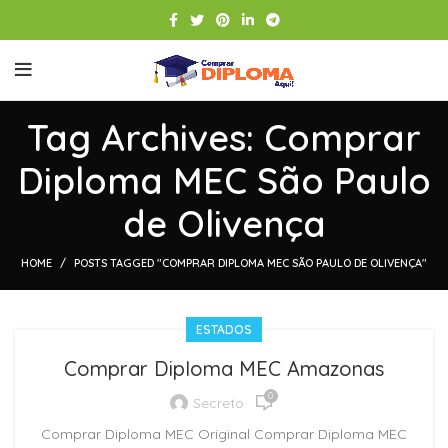
Tag Archives: Comprar
Diploma MEC São Paulo
de Olivença
HOME
POSTS TAGGED "COMPRAR DIPLOMA MEC SÃO PAULO DE OLIVENÇA"
ESTADOS
Comprar Diploma MEC Amazonas
0
Secreto
Comprar Diploma MEC Original Comprar Diploma MEC