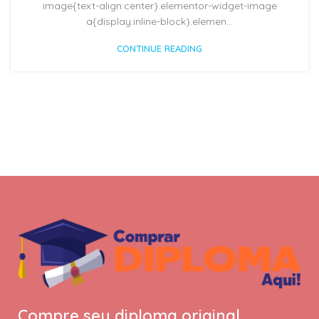
image{text-align:center}.elementor-widget-image
a{display:inline-block}.elemen...
CONTINUE READING
Compre seu diploma original