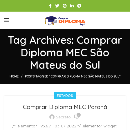
Tag Archives: Comprar
Diploma MEC São
Mateus do Sul
HOME
POSTS TAGGED "COMPRAR DIPLOMA MEC SÃO MATEUS DO SUL"
ESTADOS
Comprar Diploma MEC Paraná
0
Secreto
/*! elementor - v3.6.7 - 03-07-2022 */ .elementor-widget-