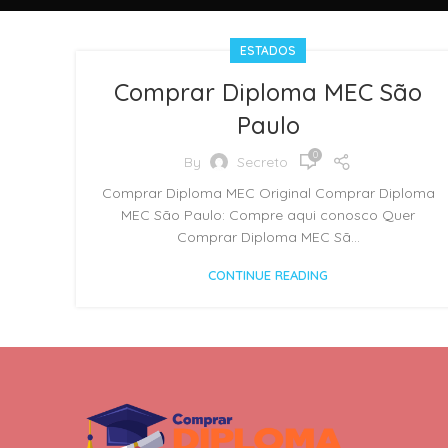
ESTADOS
Comprar Diploma MEC São
Paulo
0
By
Secreto
Comprar Diploma MEC Original Comprar Diploma
MEC São Paulo: Compre aqui conosco Quer
Comprar Diploma MEC Sã...
CONTINUE READING