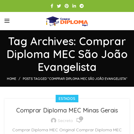
Tag Archives: Comprar
Diploma MEC São João
Evangelista
HOME
POSTS TAGGED "COMPRAR DIPLOMA MEC SÃO JOÃO EVANGELISTA"
ESTADOS
Comprar Diploma MEC Minas Gerais
0
Secreto
Comprar Diploma MEC Original Comprar Diploma MEC