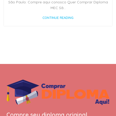
São Paulo: Compre aqui conosco Quer Comprar Diploma
MEC Sã...
CONTINUE READING
Compre seu diploma original