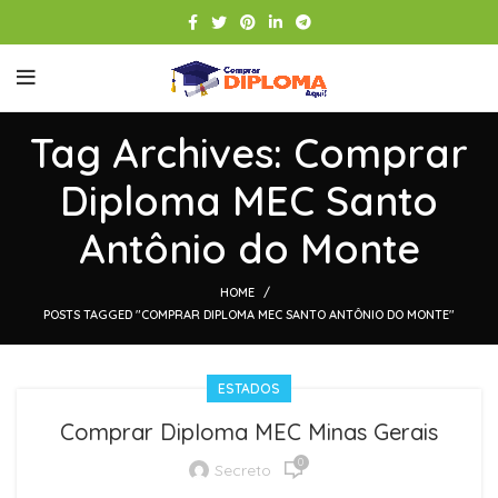
Tag Archives: Comprar
Diploma MEC Santo
Antônio do Monte
HOME
POSTS TAGGED "COMPRAR DIPLOMA MEC SANTO ANTÔNIO DO MONTE"
ESTADOS
Comprar Diploma MEC Minas Gerais
0
Secreto