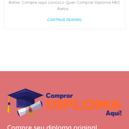
Bahia: Compre aqui conosco Quer Comprar Diploma MEC
Bahia ...
CONTINUE READING
Compre seu diploma original