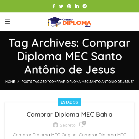
Tag Archives: Comprar
Diploma MEC Santo
Antônio de Jesus
HOME
POSTS TAGGED "COMPRAR DIPLOMA MEC SANTO ANTÔNIO DE JESUS"
ESTADOS
Comprar Diploma MEC Bahia
0
Secreto
Comprar Diploma MEC Original Comprar Diploma MEC