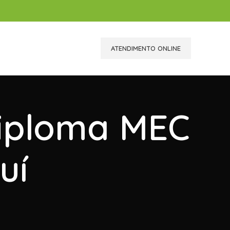
ATENDIMENTO ONLINE
Diploma MEC
uí