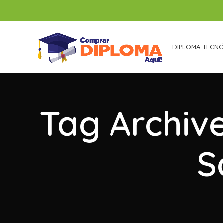
DIPLOMA TECN
Tag Archiv
S