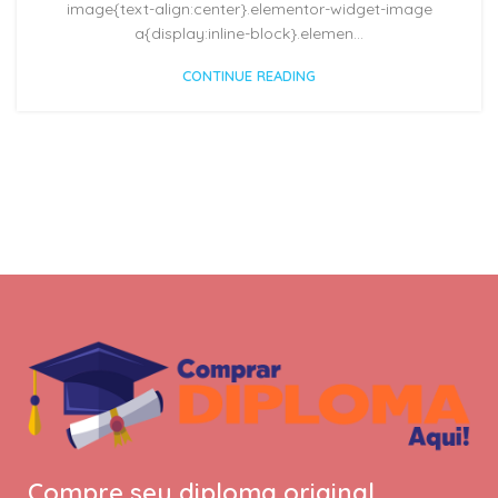
image{text-align:center}.elementor-widget-image
a{display:inline-block}.elemen...
CONTINUE READING
Compre seu diploma original