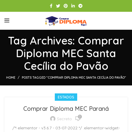
Tag Archives: Comprar
Diploma MEC Santa
Cecília do Pavão
HOME
POSTS TAGGED "COMPRAR DIPLOMA MEC SANTA CECÍLIA DO PAVÃO"
ESTADOS
Comprar Diploma MEC Paraná
0
Secreto
/*! elementor - v3.6.7 - 03-07-2022 */ .elementor-widget-