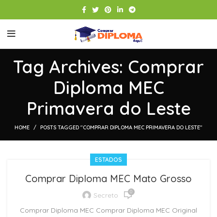
Tag Archives: Comprar
Diploma MEC
Primavera do Leste
HOME
POSTS TAGGED "COMPRAR DIPLOMA MEC PRIMAVERA DO LESTE"
ESTADOS
Comprar Diploma MEC Mato Grosso
0
Secreto
Comprar Diploma MEC Comprar Diploma MEC Original