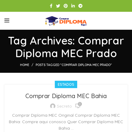
Tag Archives: Comprar
Diploma MEC Prado
HOME
POSTS TAGGED "COMPRAR DIPLOMA MEC PRADO"
ESTADOS
Comprar Diploma MEC Bahia
0
Secreto
Comprar Diploma MEC Original Comprar Diploma MEC
Bahia: Compre aqui conosco Quer Comprar Diploma MEC
Bahia ...