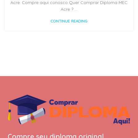
Acre: Compre aqui conosco Quer Comprar Diploma MEC
Acre ? ...
CONTINUE READING
Compre seu diploma original