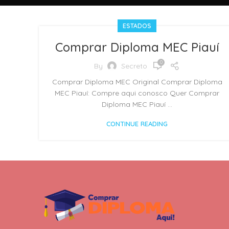
ESTADOS
Comprar Diploma MEC Piauí
0
By
Secreto
Comprar Diploma MEC Original Comprar Diploma
MEC Piauí: Compre aqui conosco Quer Comprar
Diploma MEC Piauí ...
CONTINUE READING