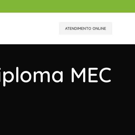
ATENDIMENTO ONLINE
Diploma MEC