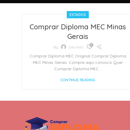
ESTADOS
Comprar Diploma MEC Minas
Gerais
0
By
Secreto
Comprar Diploma MEC Original Comprar Diploma
MEC Minas Gerais: Compre aqui conosco Quer
Comprar Diploma MEC...
CONTINUE READING