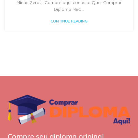
Minas Gerais: Compre aqui conosco Quer Comprar
Diploma MEC...
CONTINUE READING
Compre seu diploma original