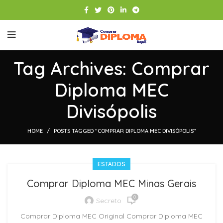
Tag Archives: Comprar
Diploma MEC
Divisópolis
HOME
POSTS TAGGED "COMPRAR DIPLOMA MEC DIVISÓPOLIS"
ESTADOS
Comprar Diploma MEC Minas Gerais
0
Secreto
Comprar Diploma MEC Original Comprar Diploma MEC