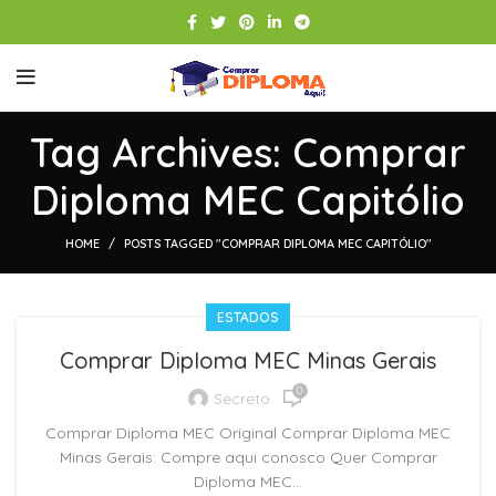
Tag Archives: Comprar
Diploma MEC Capitólio
HOME
POSTS TAGGED "COMPRAR DIPLOMA MEC CAPITÓLIO"
ESTADOS
Comprar Diploma MEC Minas Gerais
0
Secreto
Comprar Diploma MEC Original Comprar Diploma MEC
Minas Gerais: Compre aqui conosco Quer Comprar
Diploma MEC...