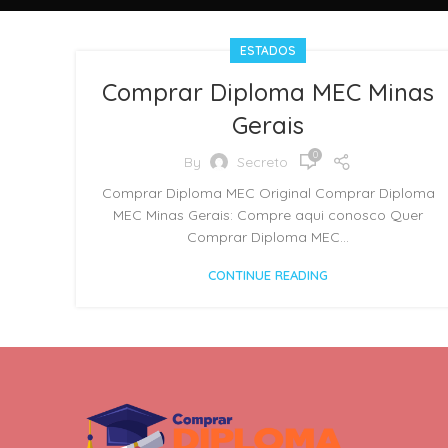
ESTADOS
Comprar Diploma MEC Minas
Gerais
0
By
Secreto
Comprar Diploma MEC Original Comprar Diploma
MEC Minas Gerais: Compre aqui conosco Quer
Comprar Diploma MEC...
CONTINUE READING