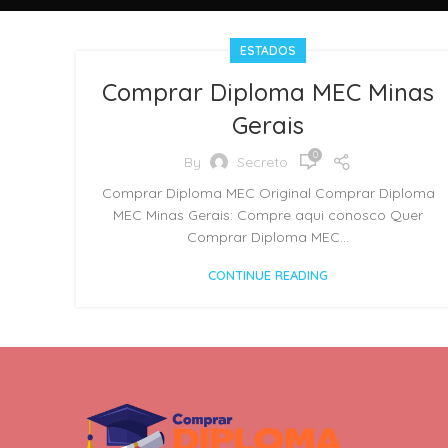
ESTADOS
Comprar Diploma MEC Minas
Gerais
0
By
Secreto
Comprar Diploma MEC Original Comprar Diploma
MEC Minas Gerais: Compre aqui conosco Quer
Comprar Diploma MEC...
CONTINUE READING