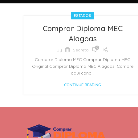
ESTADOS
Comprar Diploma MEC
Alagoas
0
By
Secreto
Comprar Diploma MEC Comprar Diploma MEC
Original Comprar Diploma MEC Alagoas: Compre
aqui cono...
CONTINUE READING