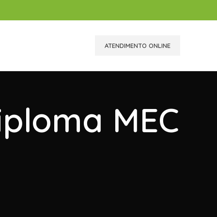
ATENDIMENTO ONLINE
Diploma MEC