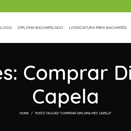
ÓLOGO
DIPLOMA BACHARELADO
LICENCIATURA PARA BACHARÉIS
es: Comprar 
Capela
HOME
POSTS TAGGED "COMPRAR DIPLOMA MEC CAPELA"