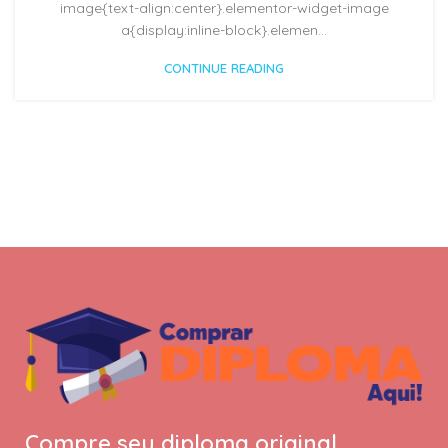
image{text-align:center}.elementor-widget-image
a{display:inline-block}.elemen...
CONTINUE READING
Compre seu diploma original