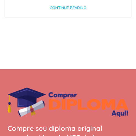
CONTINUE READING
Compre seu diploma original