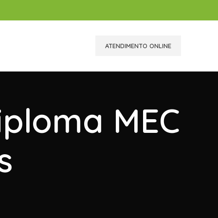
ATENDIMENTO ONLINE
Diploma MEC
s