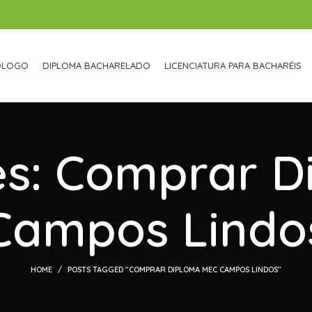
ÓLOGO
DIPLOMA BACHARELADO
LICENCIATURA PARA BACHARÉIS
es: Comprar 
Campos Lindo
HOME
POSTS TAGGED "COMPRAR DIPLOMA MEC CAMPOS LINDOS"