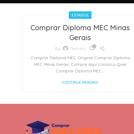
ESTADOS
Comprar Diploma MEC Minas
Gerais
0
By
Secreto
Comprar Diploma MEC Original Comprar Diploma
MEC Minas Gerais: Compre aqui conosco Quer
Comprar Diploma MEC...
CONTINUE READING