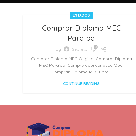
ESTADOS
Comprar Diploma MEC
Paraíba
0
By
Secreto
Comprar Diploma MEC Original Comprar Diploma
MEC Paraíba: Compre aqui conosco Quer
Comprar Diploma MEC Para...
CONTINUE READING