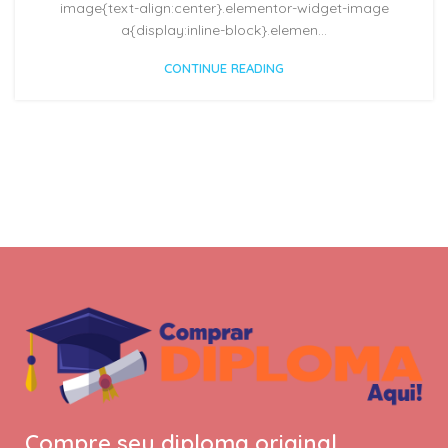
image{text-align:center}.elementor-widget-image
a{display:inline-block}.elemen...
CONTINUE READING
Compre seu diploma original