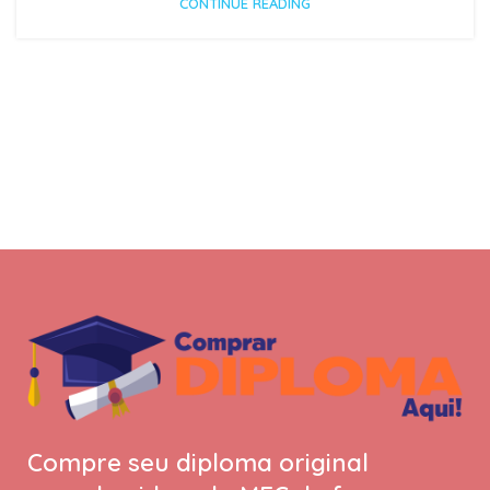
CONTINUE READING
Compre seu diploma original