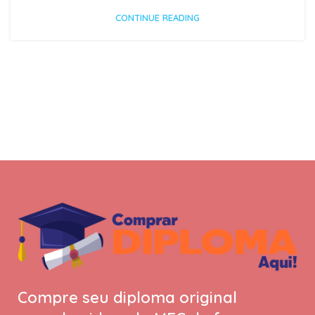
CONTINUE READING
Compre seu diploma original