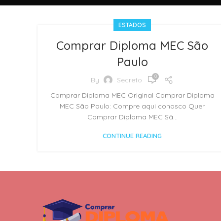
ESTADOS
Comprar Diploma MEC São
Paulo
0
By
Secreto
Comprar Diploma MEC Original Comprar Diploma
MEC São Paulo: Compre aqui conosco Quer
Comprar Diploma MEC Sã...
CONTINUE READING