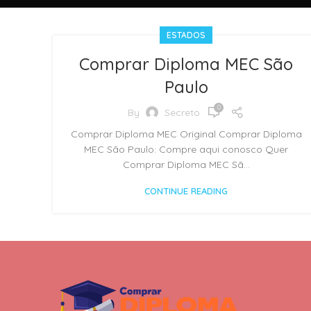
ESTADOS
Comprar Diploma MEC São
Paulo
0
By
Secreto
Comprar Diploma MEC Original Comprar Diploma
MEC São Paulo: Compre aqui conosco Quer
Comprar Diploma MEC Sã...
CONTINUE READING