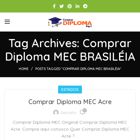
Tag Archives: Comprar
Diploma MEC BRASILÉIA
HOME
POSTS TAGGED "COMPRAR DIPLOMA MEC BRASILÉIA"
ESTADOS
Comprar Diploma MEC Acre
0
Secreto
Comprar Diploma MEC Original Comprar Diploma MEC
Acre: Compre aqui conosco Quer Comprar Diploma MEC
Acre ? ...