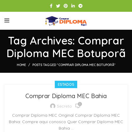
Tag Archives: Comprar
Diploma MEC Botuporã
HOME
POSTS TAGGED "COMPRAR DIPLOMA MEC BOTUPORÃ"
ESTADOS
Comprar Diploma MEC Bahia
0
Secreto
Comprar Diploma MEC Original Comprar Diploma MEC
Bahia: Compre aqui conosco Quer Comprar Diploma MEC
Bahia ...