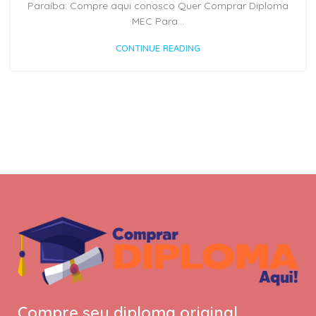
Paraíba: Compre aqui conosco Quer Comprar Diploma
MEC Para...
CONTINUE READING
Compre seu diploma original