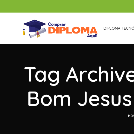
DIPLOMA TECN
Tag Archiv
Bom Jesus 
HO