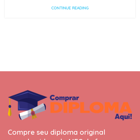
CONTINUE READING
Compre seu diploma original