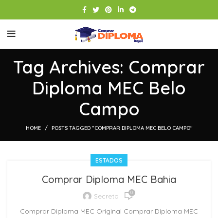
Tag Archives: Comprar
Diploma MEC Belo
Campo
HOME
POSTS TAGGED "COMPRAR DIPLOMA MEC BELO CAMPO"
ESTADOS
Comprar Diploma MEC Bahia
0
Secreto
Comprar Diploma MEC Original Comprar Diploma MEC