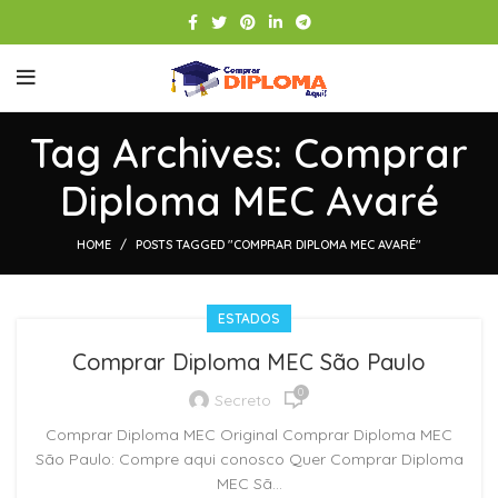
Tag Archives: Comprar
Diploma MEC Avaré
HOME
POSTS TAGGED "COMPRAR DIPLOMA MEC AVARÉ"
ESTADOS
Comprar Diploma MEC São Paulo
0
Secreto
Comprar Diploma MEC Original Comprar Diploma MEC
São Paulo: Compre aqui conosco Quer Comprar Diploma
MEC Sã...