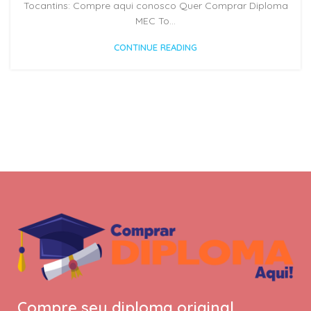
Tocantins: Compre aqui conosco Quer Comprar Diploma
MEC To...
CONTINUE READING
Compre seu diploma original