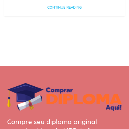
CONTINUE READING
Compre seu diploma original