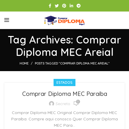
Tag Archives: Comprar
Diploma MEC Areial
HOME
POSTS TAGGED "COMPRAR DIPLOMA MEC AREIAL"
ESTADOS
Comprar Diploma MEC Paraíba
0
Secreto
Comprar Diploma MEC Original Comprar Diploma MEC
Paraíba: Compre aqui conosco Quer Comprar Diploma
MEC Para...