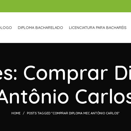
ÓLOGO
DIPLOMA BACHARELADO
LICENCIATURA PARA BACHARÉIS
es: Comprar 
Antônio Carlo
HOME
POSTS TAGGED "COMPRAR DIPLOMA MEC ANTÔNIO CARLOS"