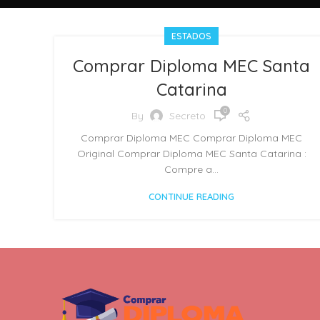
ESTADOS
Comprar Diploma MEC Santa
Catarina
0
By
Secreto
Comprar Diploma MEC Comprar Diploma MEC
Original Comprar Diploma MEC Santa Catarina :
Compre a...
CONTINUE READING