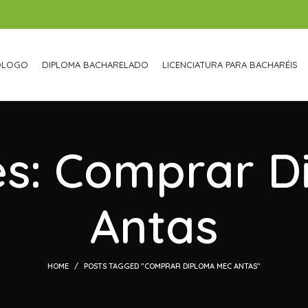
ÓLOGO
DIPLOMA BACHARELADO
LICENCIATURA PARA BACHARÉIS
es: Comprar 
Antas
HOME
POSTS TAGGED "COMPRAR DIPLOMA MEC ANTAS"