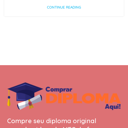
CONTINUE READING
Compre seu diploma original