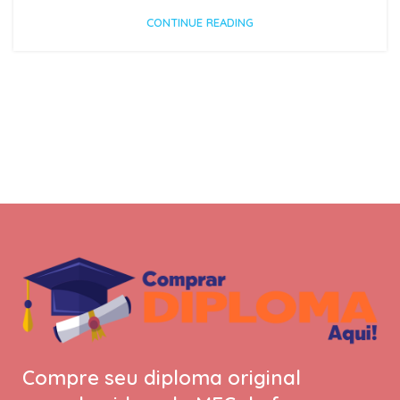
CONTINUE READING
Compre seu diploma original