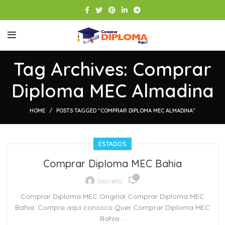
Tag Archives: Comprar
Diploma MEC Almadina
HOME
POSTS TAGGED "COMPRAR DIPLOMA MEC ALMADINA"
ESTADOS
Comprar Diploma MEC Bahia
0
Secreto
Comprar Diploma MEC Original Comprar Diploma MEC
Bahia: Compre aqui conosco Quer Comprar Diploma MEC
Bahia ...