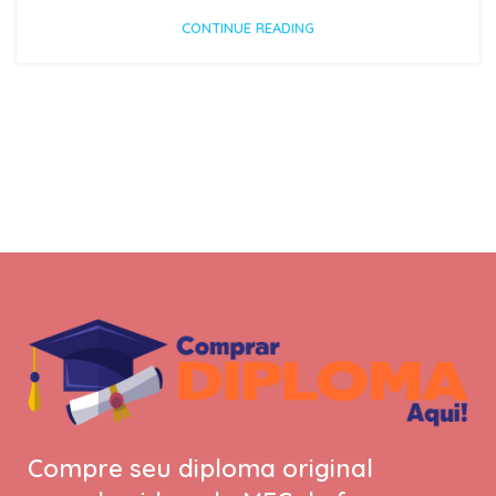
CONTINUE READING
Compre seu diploma original