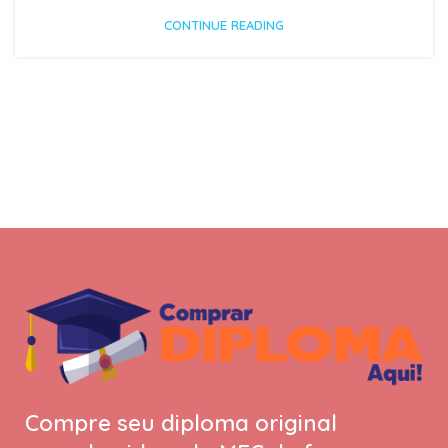
CONTINUE READING
Compre seu diploma original